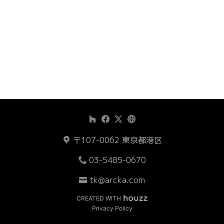
Process
About Us
Contact Us
〒107-0062 東京都港区
03-5485-0670
tk@arcka.com
CREATED WITH
Privacy Policy