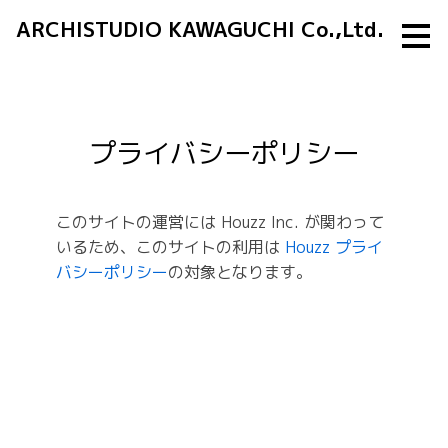
ARCHISTUDIO KAWAGUCHI Co.,Ltd.
メ
イ
ン
の
内
容
へ
進
プライバシーポリシー
む
このサイトの運営には Houzz Inc. が関わって
いるため、このサイトの利用は
Houzz プライ
バシーポリシー
の対象となります。
Home
Works