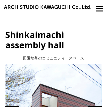
ARCHISTUDIO KAWAGUCHI Co.,Ltd.
メ
イ
ン
の
内
容
へ
Shinkaimachi
進
む
assembly hall
田園地帯のコミュニティースペース
Home