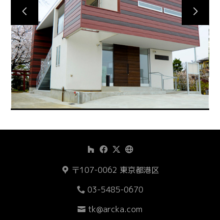
Works
Process
About Us
Contact Us
〒107-0062 東京都港区
03-5485-0670
tk@arcka.com